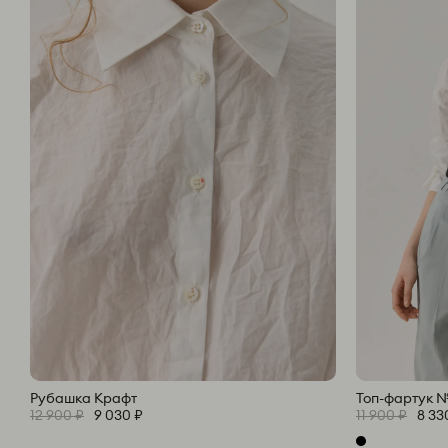
Рубашка Крафт
Топ-фартук 
12 900 ₽
9 030 ₽
11 900 ₽
8 33