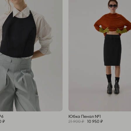
№6
Юбка Пенал №1
0 ₽
21 900 ₽
10 950 ₽