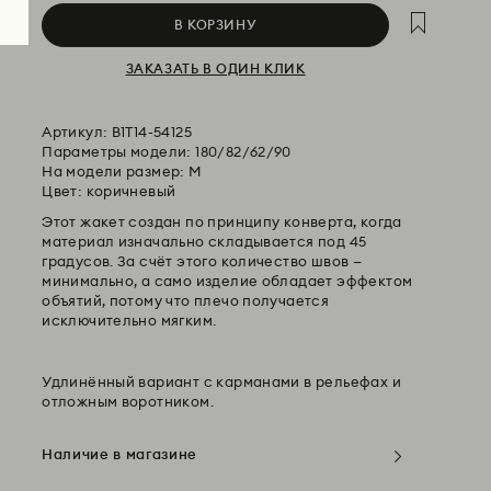
В КОРЗИНУ
ЗАКАЗАТЬ В ОДИН КЛИК
Артикул:
B1T14-54125
Параметры модели: 180/82/62/90
На модели размер: M
Цвет: коричневый
Этот жакет создан по принципу конверта, когда
материал изначально складывается под 45
градусов. За счёт этого количество швов —
минимально, а само изделие обладает эффектом
объятий, потому что плечо получается
исключительно мягким.
Удлинённый вариант с карманами в рельефах и
отложным воротником.
Наличие в магазине