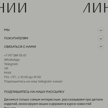
МЫ
ПОКУПАТЕЛЯМ
О компании
СВЯЗАТЬСЯ С НАМИ
Доставка и оплата
Возврат
+7 917 589 55 67
Предзаказ
WhatsApp
Пользовательское соглашение
Telegram
Оферта и политика конфиденциальности
VK
MAX
ПН.—ПТ.: с 10:00 до 19:00
Подпишитесь на наш telegram-канал
ПОДПИШИТЕСЬ НА НАШУ РАССЫЛКУ
Делимся только самым интересным: рассказываем про детали
изделий, анонсируем акции и держим в курсе новостей