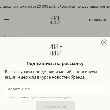
авка при покупке от 20 000 рублей
Бесплатная доставка при пок
КОРЗИНА [
0
]
Брюки
Подпишись на рассылку
Фильтр +
Сортировка
-30%
-30%
Рассказываем про детали изделий, анонсируем
акции и держим в курсе новостей бренда.
Я даю
согласие
на обработку своих персональных данных.