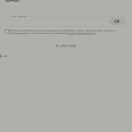
бренда.
Эл. почта
OK
Оставляя свой email, вы соглашаетесь на обработку своих персональных данных и
подтверждаете, что ознакомлены с политикой
конфиденциальности
© LINII 2026
).-->