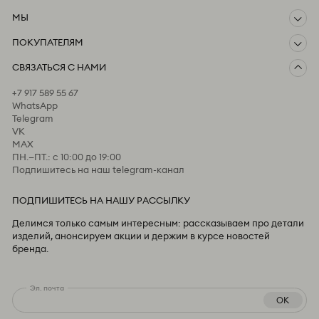
МЫ
ПОКУПАТЕЛЯМ
О компании
СВЯЗАТЬСЯ С НАМИ
Доставка и оплата
Возврат
+7 917 589 55 67
Предзаказ
WhatsApp
Пользовательское соглашение
Telegram
Оферта и политика конфиденциальности
VK
MAX
ПН.—ПТ.: с 10:00 до 19:00
Подпишитесь на наш telegram-канал
ПОДПИШИТЕСЬ НА НАШУ РАССЫЛКУ
Делимся только самым интересным: рассказываем про детали
изделий, анонсируем акции и держим в курсе новостей
бренда.
Эл. почта
OK