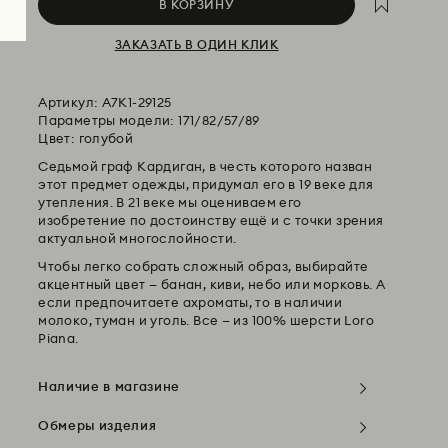
В КОРЗИНУ
ЗАКАЗАТЬ В ОДИН КЛИК
Артикул:
A7K1-29125
Параметры модели: 171/82/57/89
Цвет: голубой
Седьмой граф Кардиган, в честь которого назван
этот предмет одежды, придумал его в 19 веке для
утепления. В 21 веке мы оцениваем его
изобретение по достоинству ещё и с точки зрения
актуальной многослойности.
Чтобы легко собрать сложный образ, выбирайте
акцентный цвет — банан, киви, небо или морковь. А
если предпочитаете ахроматы, то в наличии
молоко, туман и уголь. Все — из 100% шерсти Loro
Piana.
Наличие в магазине
Обмеры изделия