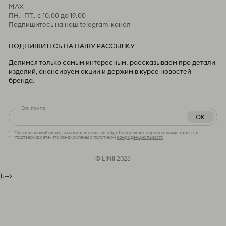
MAX
ПН.—ПТ.: с 10:00 до 19:00
Подпишитесь на наш telegram-канал
ПОДПИШИТЕСЬ НА НАШУ РАССЫЛКУ
Делимся только самым интересным: рассказываем про детали
изделий, анонсируем акции и держим в курсе новостей
бренда.
Эл. почта
OK
Оставляя свой email, вы соглашаетесь на обработку своих персональных данных и
подтверждаете, что ознакомлены с политикой
конфиденциальности
© LINII 2026
).-->