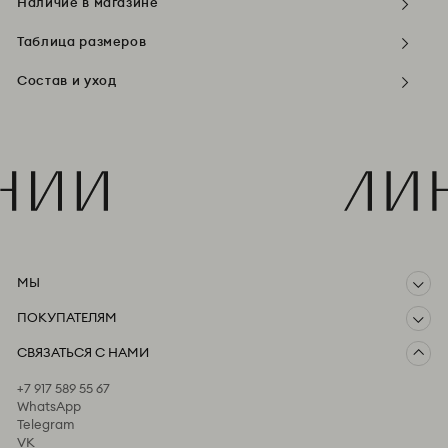
Наличие в магазине
Таблица размеров
Состав и уход
МЫ
ПОКУПАТЕЛЯМ
О компании
СВЯЗАТЬСЯ С НАМИ
Доставка и оплата
Возврат
+7 917 589 55 67
Предзаказ
WhatsApp
Пользовательское соглашение
Telegram
Оферта и политика конфиденциальности
VK