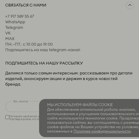
СВЯЗАТЬСЯ С НАМИ
Доставка и оплата
Возврат
+7 917 589 55 67
Предзаказ
WhatsApp
Пользовательское соглашение
Telegram
Оферта и политика конфиденциальности
VK
MAX
ПН.—ПТ.: с 10:00 до 19:00
Подпишитесь на наш telegram-канал
ПОДПИШИТЕСЬ НА НАШУ РАССЫЛКУ
Делимся только самым интересным: рассказываем про детали
изделий, анонсируем акции и держим в курсе новостей
бренда.
Эл. почта
МЫ ИСПОЛЬЗУЕМ ФАЙЛЫ COOKIE
OK
Для обеспечения оптимальной работы анализа,
использования и улучшения пользовательского о
Оставляя свой email, вы соглашаетесь на обработку своих персональных данных и
сайте используются технологии cookie. Продолжа
подтверждаете, что ознакомлены с политикой
конфиденциальности
пользоваться сайтом, вы соглашаетесь с разме
cookie-файлов на Вашем устройстве на условиях
изложенных в
Политике конфиденциальности
.
© LINII 2026